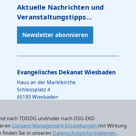
Aktuelle Nachrichten und
Veranstaltungstipps…
Newsletter abonnieren
Evangelisches Dekanat Wiesbaden
Haus an der Marktkirche
Schlossplatz 4
65183 Wiesbaden
0611 – 734242-10
 sind nach TDDDG und/oder nach DSG-EKD
dekanat.wiesbaden@ekhn.de
nseren
Consent-Management-Einstellungen
mit Wirkung
 finden Sie in unseren
Datenschutzinformationen
.