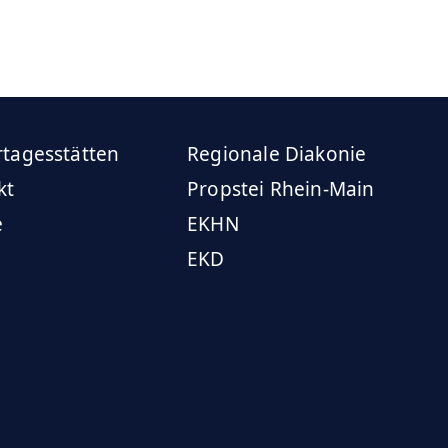
rtagesstätten
Regionale Diakonie
kt
Propstei Rhein-Main
e
EKHN
EKD