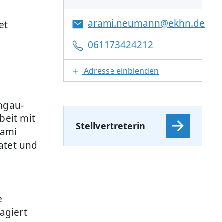
arami.neumann@ekhn.de
et
061173424212
Adresse einblenden
ingau-
beit mit
Stellvertreterin
rami
atet und
e
agiert