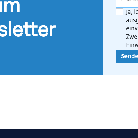
um
Ja, 
aus
letter
ein
Zwec
Einw
Send