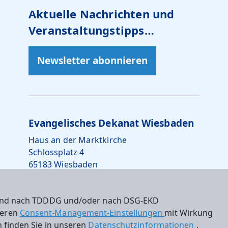
Aktuelle Nachrichten und
Veranstaltungstipps…
Newsletter abonnieren
Evangelisches Dekanat Wiesbaden
Haus an der Marktkirche
Schlossplatz 4
65183 Wiesbaden
0611 – 734242-10
 sind nach TDDDG und/oder nach DSG-EKD
dekanat.wiesbaden@ekhn.de
nseren
Consent-Management-Einstellungen
mit Wirkung
 finden Sie in unseren
Datenschutzinformationen
.