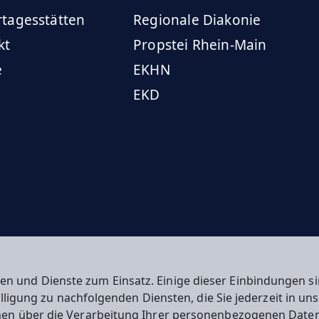
rtagesstätten
Regionale Diakonie
kt
Propstei Rhein-Main
e
EKHN
EKD
en und Dienste zum Einsatz. Einige dieser Einbindungen
willigung zu nachfolgenden Diensten, die Sie jederzeit in u
nen über die Verarbeitung Ihrer personenbezogenen Daten