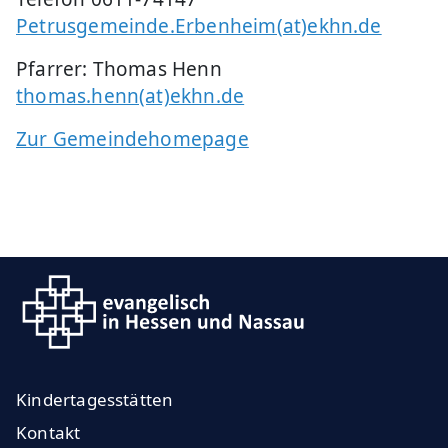
Petrusgemeinde.Erbenheim(at)ekhn.de
Pfarrer: Thomas Henn
thomas.henn(at)ekhn.de
Zur Gemeindehomepage
Kindertagesstätten
Kontakt