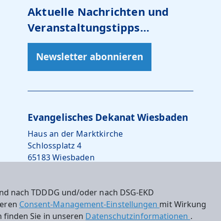
Aktuelle Nachrichten und
Veranstaltungstipps…
Newsletter abonnieren
Evangelisches Dekanat Wiesbaden
Haus an der Marktkirche
Schlossplatz 4
65183 Wiesbaden
0611 – 734242-10
 sind nach TDDDG und/oder nach DSG-EKD
dekanat.wiesbaden@ekhn.de
nseren
Consent-Management-Einstellungen
mit Wirkung
 finden Sie in unseren
Datenschutzinformationen
.