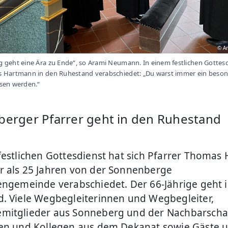
© A
 geht eine Ära zu Ende“, so Arami Neumann. In einem festlichen Gottesd
s Hartmann in den Ruhestand verabschiedet: „Du warst immer ein beson
sen werden.“
erger Pfarrer geht in den Ruhestand
festlichen Gottesdienst hat sich Pfarrer Thoma
 als 25 Jahren von der Sonnenberge
engemeinde verabschiedet. Der 66-Jährige geht 
. Viele Wegbegleiterinnen und Wegbegleiter,
itglieder aus Sonneberg und der Nachbarschaf
en und Kollegen aus dem Dekanat sowie Gäste 