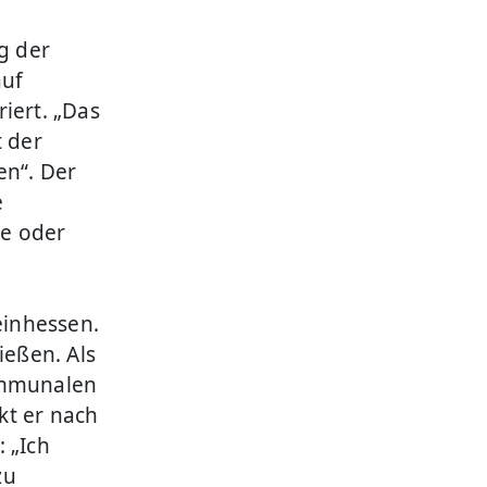
g der
auf
iert. „Das
t der
en“. Der
e
ge oder
einhessen.
eßen. Als
kommunalen
kt er nach
: „Ich
zu