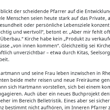
 blickt der scheidende Pfarrer auf die Entwicklun
iele Menschen seien heute stark auf das Private, 
Gesundheit oder persönliche Lebensziele konzentr
wichtig und wertvoll“, betont er. „Aber mir fehlt of
e Überbau.“ Kirche habe kein „Produkt zu verkauf
sse „von innen kommen“. Gleichzeitig sei Kirch
aftlich unverzichtbar – etwa durch Kitas, Seelsor
beit.
rtmann und seine Frau leben inzwischen in Rh
ten beide mehr reisen und neue Freiräume geni
ann sich Hartmann vorstellen, sich bei einem 
ngagieren. Auch über ein neues Buchprojekt den
eher im Bereich Belletristik. Eines aber sei sicher
z bestimmt nicht aufhören, im Inneren Pfarrer 