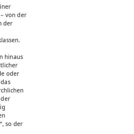
iner
 – von der
n der
klassen.
n hinaus
tlicher
de oder
 das
rchlichen
 der
ig
ten
, so der