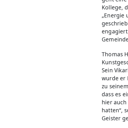
Kollege, 
„Energie 
geschrieb
engagiert
Gemeinde 
Thomas Ha
Kunstgesc
Sein Vikar
wurde er 
zu seinem
dass es e
hier auch
hatten“, 
Geister g