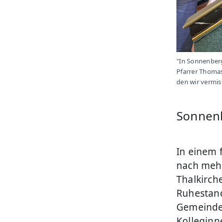
"In Sonnenberg
Pfarrer Thoma
den wir vermis
Sonnenb
In einem 
nach mehr
Thalkirch
Ruhestand
Gemeindem
Kolleginn