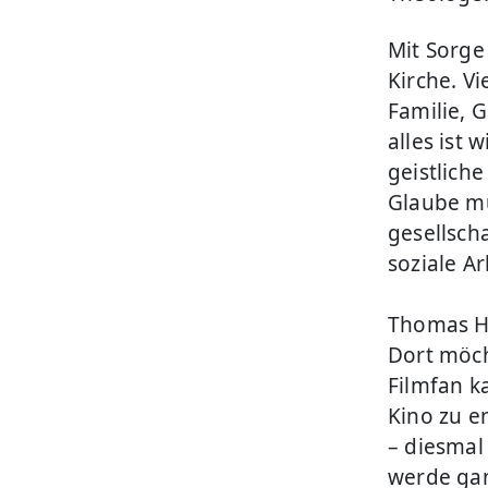
Mit Sorge
Kirche. V
Familie, 
alles ist 
geistlich
Glaube mü
gesellsch
soziale Ar
Thomas Ha
Dort möch
Filmfan k
Kino zu e
– diesmal 
werde gan