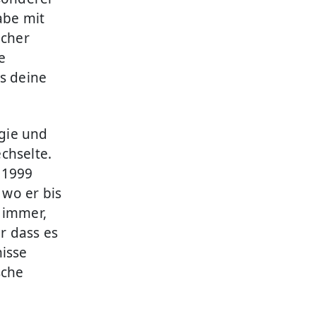
abe mit
ücher
e
s deine
gie und
chselte.
. 1999
wo er bis
 immer,
r dass es
nisse
sche