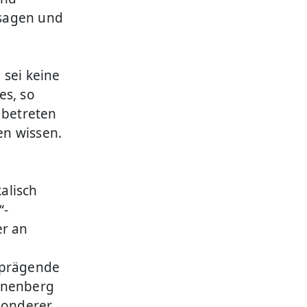
 sagen und
 sei keine
es, so
 betreten
en wissen.
alisch
“-
er an
 prägende
onnenberg
esonderer