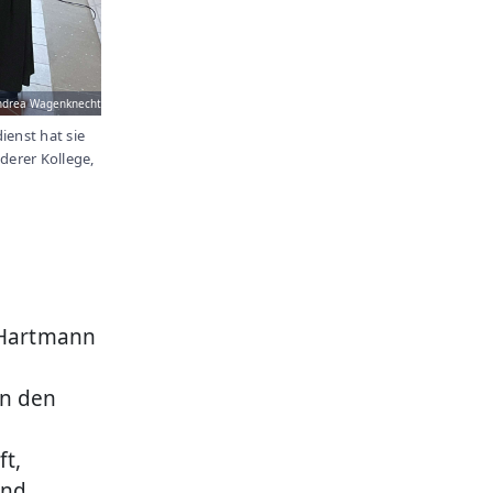
ndrea Wagenknecht
ienst hat sie
derer Kollege,
s Hartmann
in den
t,
und