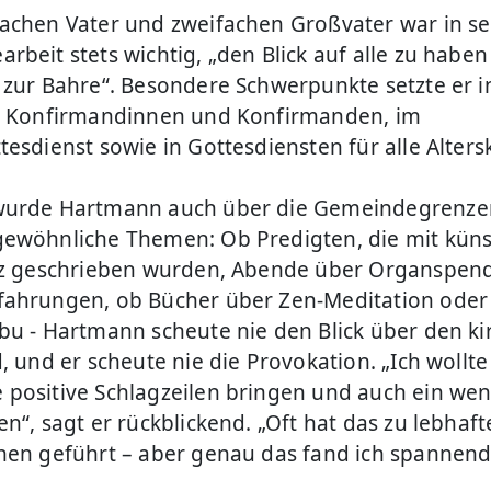
achen Vater und zweifachen Großvater war in se
rbeit stets wichtig, „den Blick auf alle zu haben
 zur Bahre“. Besondere Schwerpunkte setzte er i
t Konfirmandinnen und Konfirmanden, im
tesdienst sowie in Gottesdiensten für alle Alters
wurde Hartmann auch über die Gemeindegrenze
ewöhnliche Themen: Ob Predigten, die mit küns
nz geschrieben wurden, Abende über Organspen
ahrungen, ob Bücher über Zen-Meditation oder
bu - Hartmann scheute nie den Blick über den ki
, und er scheute nie die Provokation. „Ich wollte
positive Schlagzeilen bringen und auch ein wen
n“, sagt er rückblickend. „Oft hat das zu lebhaf
nen geführt – aber genau das fand ich spannend“
.