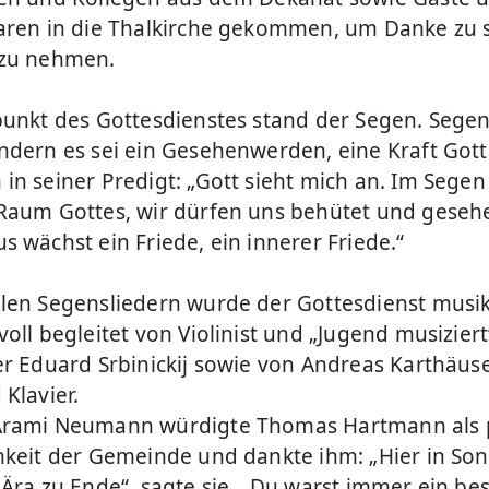
aren in die Thalkirche gekommen, um Danke zu
 zu nehmen.
punkt des Gottesdienstes stand der Segen. Segen
ndern es sei ein Gesehenwerden, eine Kraft Gott
in seiner Predigt: „Gott sieht mich an. Im Segen
Raum Gottes, wir dürfen uns behütet und geseh
s wächst ein Friede, ein innerer Friede.“
len Segensliedern wurde der Gottesdienst musik
oll begleitet von Violinist und „Jugend musiziert
er Eduard Srbinickij sowie von Andreas Karthäus
Klavier.
Arami Neumann würdigte Thomas Hartmann als
hkeit der Gemeinde und dankte ihm: „Hier in S
 Ära zu Ende“, sagte sie. „Du warst immer ein b