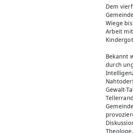
Dem vierf
Gemeindea
Wiege bis
Arbeit mi
Kindergot
Bekannt 
durch ung
Intellige
Nahtoderf
Gewalt-Ta
Tellerrand
Gemeinde 
provoziere
Diskussio
Theologe