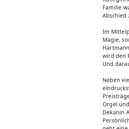
Familie w
Abschied
Im Mittel
Magie, so
Hartmann 
wird den 
Und darau
Neben vie
eindrucksv
Preisträg
Orgel und 
Dekanin 
Persönlic
geht eine