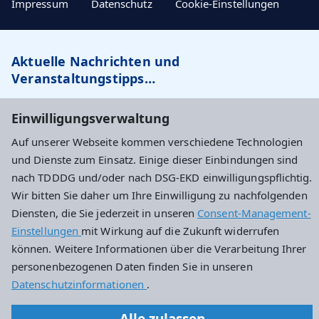
Impressum
Datenschutz
Cookie-Einstellungen
Aktuelle Nachrichten und
Veranstaltungstipps…
Newsletter abonnieren
Einwilligungsverwaltung
Auf unserer Webseite kommen verschiedene Technologien
und Dienste zum Einsatz. Einige dieser Einbindungen sind
nach TDDDG und/oder nach DSG-EKD einwilligungspflichtig.
Evangelisches Dekanat Wiesbaden
Wir bitten Sie daher um Ihre Einwilligung zu nachfolgenden
Haus an der Marktkirche
Diensten, die Sie jederzeit in unseren
Consent-Management-
Schlossplatz 4
Einstellungen
mit Wirkung auf die Zukunft widerrufen
65183 Wiesbaden
können. Weitere Informationen über die Verarbeitung Ihrer
personenbezogenen Daten finden Sie in unseren
0611 – 734242-10
Datenschutzinformationen
.
dekanat.wiesbaden@ekhn.de