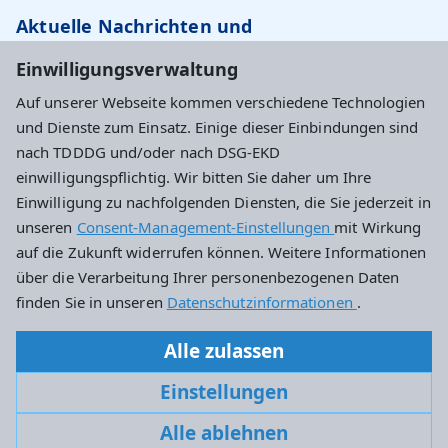
Aktuelle Nachrichten und
Veranstaltungstipps…
Einwilligungsverwaltung
Auf unserer Webseite kommen verschiedene Technologien
Newsletter abonnieren
und Dienste zum Einsatz. Einige dieser Einbindungen sind
nach TDDDG und/oder nach DSG-EKD
einwilligungspflichtig. Wir bitten Sie daher um Ihre
Evangelisches Dekanat Wiesbaden
Einwilligung zu nachfolgenden Diensten, die Sie jederzeit in
unseren
Consent-Management-Einstellungen
mit Wirkung
Haus an der Marktkirche
auf die Zukunft widerrufen können. Weitere Informationen
Schlossplatz 4
über die Verarbeitung Ihrer personenbezogenen Daten
65183 Wiesbaden
finden Sie in unseren
Datenschutzinformationen
.
0611 – 734242-10
Alle zulassen
dekanat.wiesbaden@ekhn.de
Einstellungen
Alle ablehnen