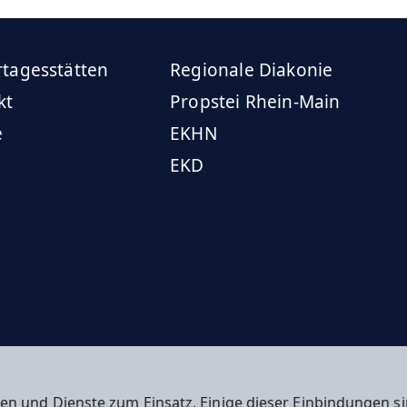
rtagesstätten
Regionale Diakonie
kt
Propstei Rhein-Main
e
EKHN
EKD
en und Dienste zum Einsatz. Einige dieser Einbindungen