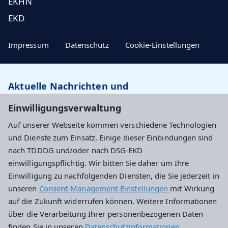
EKHN
EKD
Impressum
Datenschutz
Cookie-Einstellungen
Aktuelle Nachrichten und
Veranstaltungstipps…
Einwilligungsverwaltung
Auf unserer Webseite kommen verschiedene Technologien
Newsletter abonnieren
und Dienste zum Einsatz. Einige dieser Einbindungen sind
nach TDDDG und/oder nach DSG-EKD
einwilligungspflichtig. Wir bitten Sie daher um Ihre
Evangelisches Dekanat Wiesbaden
Einwilligung zu nachfolgenden Diensten, die Sie jederzeit in
unseren
Consent-Management-Einstellungen
mit Wirkung
Haus an der Marktkirche
auf die Zukunft widerrufen können. Weitere Informationen
Schlossplatz 4
über die Verarbeitung Ihrer personenbezogenen Daten
65183 Wiesbaden
finden Sie in unseren
Datenschutzinformationen
.