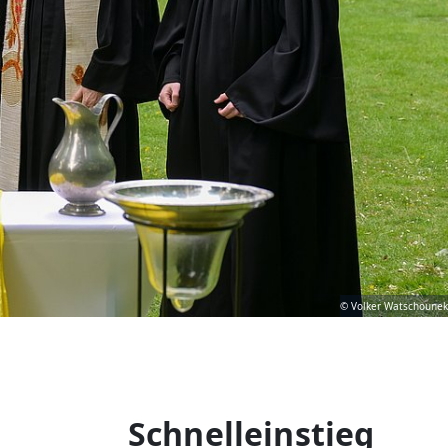
© Volker Watschounek
Schnelleinstieg