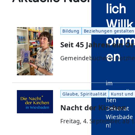
lich
Willk
Bildung
Beziehungen gestalten
om
Seit 45 Jahren ein 
en
Gemeindebücherei Dotzheim 
im
Evangelisc
Glaube, Spiritualität
Kunst und 
hen
Nacht der Kirchen
Dekanat
Wiesbade
Freitag, 4. September, ab 
n!