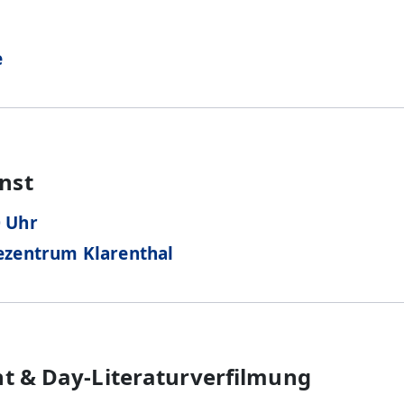
e
nst
0 Uhr
ezentrum Klarenthal
ht & Day-Literaturverfilmung