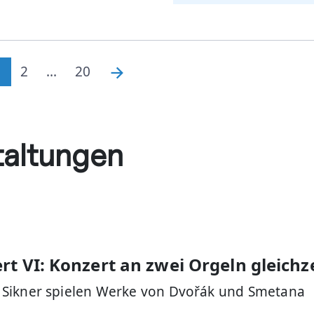
1
2
...
20
taltungen
 VI: Konzert an zwei Orgeln gleichze
 Sikner spielen Werke von Dvořák und Smetana